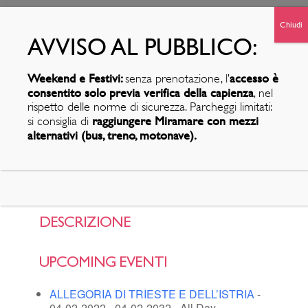
MOSTRA
Weekend and public holidays: without reservation,
Weekend e Festivi:
accesso è
senza prenotazione, l’
PROSSIMO EVENTO
access is allowed only subject to capacity availability,
consentito solo previa verifica della capienza
, nel
in compliance with safety regulations. Limited
rispetto delle norme di sicurezza. Parcheggi limitati:
ALLEGORIA DI TRIESTE E DELL’ISTRIA
parking: visitors are advised to reach
Miramare
raggiungere Miramare con mezzi
SERV
EVE
BIGLIE
si consiglia di
- 04-02-2022 - 04-02-2032 - All Day
Castle
by alternative means (bus, train, motorboat).
alternativi (bus, treno, motonave).
IZI
NTI
TTI
Vedi tutto
DESCRIZIONE
UPCOMING EVENTI
ALLEGORIA DI TRIESTE E DELL’ISTRIA
-
04-02-2022 - 04-02-2032 - All Day