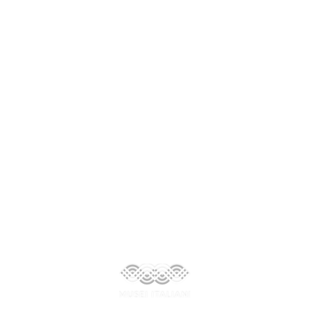
PEO:
mu-mira@cultura.gov.it
PEC:
mu-mira@pec.cultura.gov.it
AMMINISTRAZIONE
TRASPARENTE
PARTNERS
SOSTIENI IL MUSEO