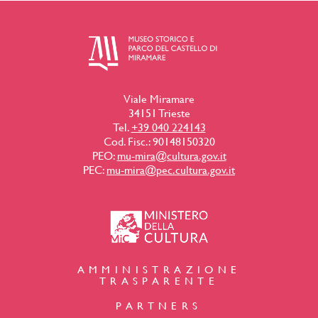
Viale Miramare
34151 Trieste
Tel.
+39 040 224143
Cod. Fisc.: 90148150320
PEO:
mu-mira@cultura.gov.it
PEC:
mu-mira@pec.cultura.gov.it
AMMINISTRAZIONE
TRASPARENTE
PARTNERS