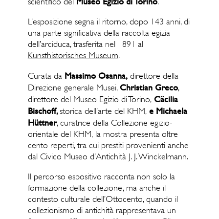
Museo Egizio di Torino
scientifico del
.
L’esposizione segna il ritorno, dopo 143 anni, di
una parte significativa della raccolta egizia
dell’arciduca, trasferita nel 1891 al
Kunsthistorisches Museum
.
Massimo Osanna,
Curata da
direttore della
Christian Greco
Direzione generale Musei,
,
Cäcilia
direttore del Museo Egizio di Torino
,
Bischoff,
e Michaela
storica dell’arte del KHM,
Hüttner
,
curatrice della Collezione egizio-
orientale del KHM,
la mostra presenta oltre
cento reperti, tra cui prestiti provenienti anche
dal
Civico Museo d’Antichità J. J. Winckelmann
.
Il percorso espositivo racconta non solo la
formazione della collezione, ma anche il
contesto culturale dell’Ottocento, quando il
collezionismo di antichità rappresentava un